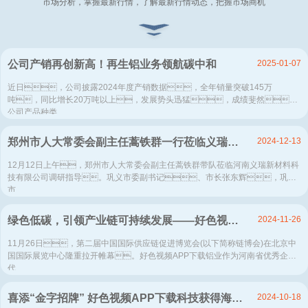
市场分析，掌握最新行情，了解最新行情动态，把握市场商机
2025-01-07
公司产销再创新高！再生铝业务领航碳中和
近日，公司披露2024年度产销数据，全年销量突破145万
吨，同比增长20万吨以上，发展势头迅猛，成绩斐然。
公司产品种类...
2024-12-13
郑州市人大常委会副主任蒿铁群一行莅临义瑞新材调研指导
12月12日上午，郑州市人大常委会副主任蒿铁群带队莅临河南义瑞新材料科
技有限公司调研指导。巩义市委副书记、市长张东辉，巩义
市...
2024-11-26
绿色低碳，引领产业链可持续发展——好色视频APP下载铝业精彩亮相链博会
11月26日，第二届中国国际供应链促进博览会(以下简称链博会)在北京中
国国际展览中心隆重拉开帷幕。好色视频APP下载铝业作为河南省优秀企业
代...
2024-10-18
喜添“金字招牌” 好色视频APP下载科技获得海关AEO高级认证