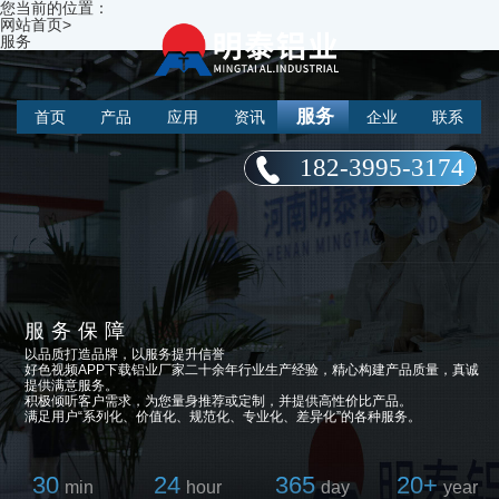
您当前的位置：
网站首页
>
服务
服务
首页
产品
应用
资讯
企业
联系
182-3995-3174
服务保障
以品质打造品牌，以服务提升信誉
好色视频APP下载铝业厂家二十余年行业生产经验，精心构建产品质量，真诚
提供满意服务。
积极倾听客户需求，为您量身推荐或定制，并提供高性价比产品。
满足用户“系列化、价值化、规范化、专业化、差异化”的各种服务。
30
24
365
20+
min
hour
day
year