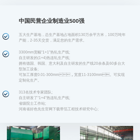
中国民营企业制造业500强
五大生产基地，总生产基地占地面积130万余平方米，100万吨年
产能，2-35天交货，满足您的生产需求。
3300mm宽幅“1+1”热轧生产线;
自主研发的(1+4)热连轧生产线;
拥有德国、韩国、意大利及自主研发的生产线20余条及60多台大
型加工设备;
可加工厚度0.01-300mm，宽度11-3100mm。可实现
定制化生产。
313名技术专家团队;
自主研发了“1+4”热连轧生产线;
省级院士工作站;
河南省好色先生官网下载带箔工程技术研究中心;