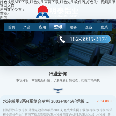
好色视频APP下载,好色先生官网下载,好色先生软件污,好色先生视频黄版
官网入口
您当前的位置：
首页
>
新闻
资讯
首页
产品
应用
服务
企业
联系
182-3995-3174
热门新闻
行业新闻
市场分析，掌握最新行情，了解最新行情动态，把握市场商机
为您推荐优
选资讯
2024-08-30
水冷板用3系/4系复合材料 3003+4045钎焊板 支持定做
新能源汽车水冷板,储能电池液冷板用3003好色先生官网下载,液冷板/水冷板/均温
板专用好色先生官网下载,新能源汽车水冷板用复合材料,汽车水冷板_水冷板_新